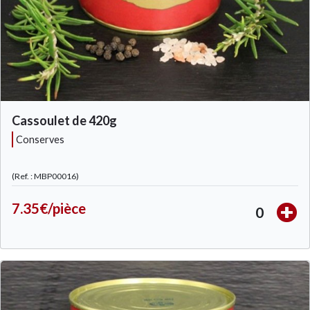
Cassoulet de 420g
conserves
(Ref. : MBP00016)
7.35€/pièce
0