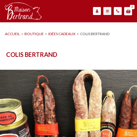
0
ACCUEIL
>
BOUTIQUE
>
IDÉES CADEAUX
>
COLIS BERTRAND
COLIS BERTRAND