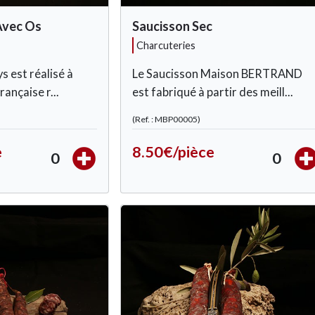
Avec Os
Saucisson Sec
charcuteries
 est réalisé à
Le Saucisson Maison BERTRAND
rançaise r...
est fabriqué à partir des meill...
(Ref. : MBP00005)
e
8.50€/pièce
0
0