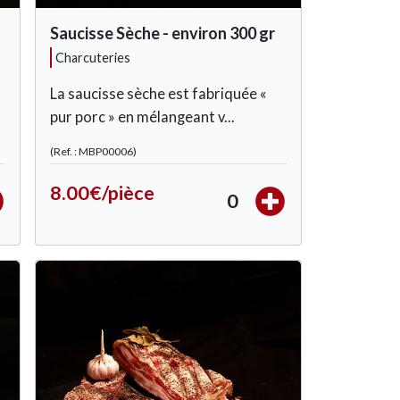
Saucisse Sèche - environ 300 gr
charcuteries
La saucisse sèche est fabriquée «
pur porc » en mélangeant v...
(Ref. : MBP00006)
8.00€/pièce
0