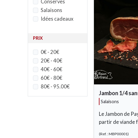
Conserves
Salaisons
Idées cadeaux
PRIX
0€ - 20€
20€ - 40€
40€ - 60€
60€ - 80€
80€ - 95.00€
Jambon 1/4 san
salaisons
Le Jambon de Pays
partir de viande f
(Ref. : MBP00001)