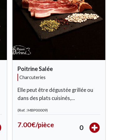
Poitrine Salée
charcuteries
Elle peut être dégustée grillée ou
dans des plats cuisinés,...
(Ref. : MBP00009)
7.00€/pièce
0