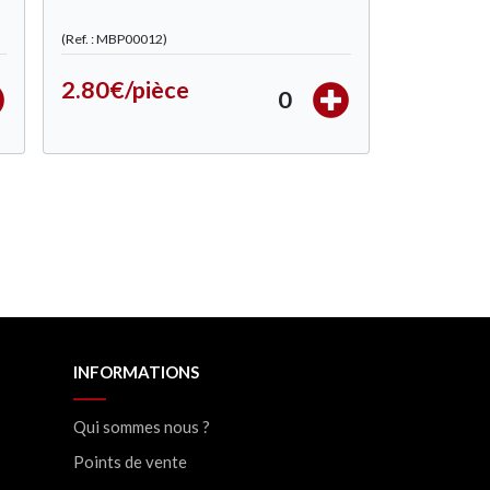
(Ref. : MBP00012)
2.80€/pièce
0
INFORMATIONS
Qui sommes nous ?
Points de vente