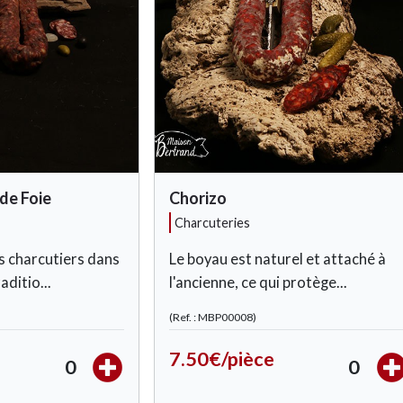
de Foie
Chorizo
charcuteries
s charcutiers dans
Le boyau est naturel et attaché à
aditio...
l'ancienne, ce qui protège...
(Ref. : MBP00008)
7.50€/pièce
0
0