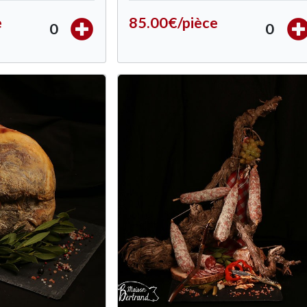
e
85.00€/pièce
0
0