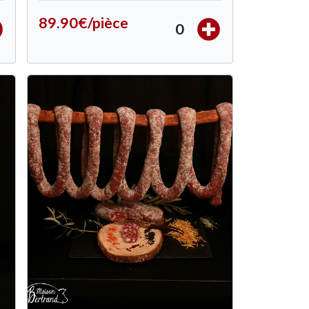
89.90€/pièce
0