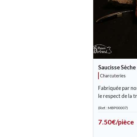
Saucisse Sèche 
charcuteries
Fabriquée par no
le respect de la tr
(Ref. : MBP00007)
7.50€/pièce