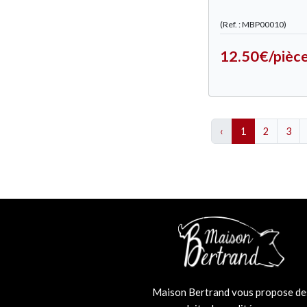
(Ref. : MBP00010)
12.50€/pièc
‹
1
2
3
Maison Bertrand vous propose de