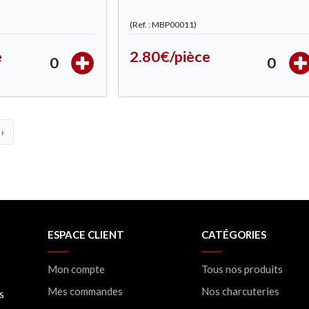
(Ref. : MBP00011)
e
2.80€/pièce
0
0
›
ESPACE CLIENT
CATÉGORIES
Mon compte
Tous nos produits
Mes commandes
Nos charcuteries
s